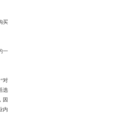
购买
的一
“对
活选
，因
业内