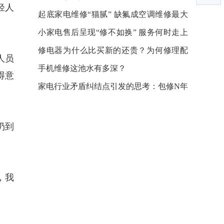
轻人
技
起底家电维修“猫腻” 缺氟成空调维修最大
骗术
小家电售后呈现“修不如换” 服务何时走上
正轨？
修电器为什么比买新的还贵？为何修理配
人员
件价格高？
手机维修这池水有多深？
得意
家电行业矛盾纠结点引发的思考：包修N年
对决迭代换新
扔到
，我