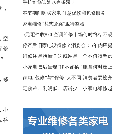
保服务
手机维修这池水有多深？
历，
春节期间购买家电 注意保修和包修服务
家电维修“花式套路”亟待整治
5元配件收870 空调维修市场何时终结不规
，空
范？
停产后旧家电没得修？消委会：5年内应提
了修
供零配件
维修还是换新？这或许是一个不值得考虑
”
的问题
小家电售后呈现“修不如换” 服务何时走上
正轨？
家电“包修”与“保修”大不同 消费者要擦亮
，修
眼睛
定价难、利润低、店铺少：小家电维修越
来越难了
，小
回答