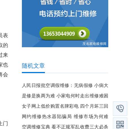
员表
取的
过来
家也
随机文章
将会
人民日报批空调假维修：无病假修 小病大
修
是修是换两为难 小家电何时走出维修难困
境
女子网上低价购置名牌彩电 四个月坏三回

屡修不好
网约维修热水器陷骗局 维修市场为何难
上门

治？
空调维修宝典 看不正规军乱收费三大必杀