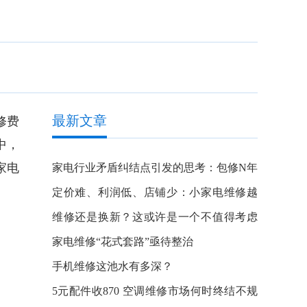
最新文章
修费
中，
家电
家电行业矛盾纠结点引发的思考：包修N年
对决迭代换新
定价难、利润低、店铺少：小家电维修越
来越难了
维修还是换新？这或许是一个不值得考虑
的问题
家电维修“花式套路”亟待整治
手机维修这池水有多深？
5元配件收870 空调维修市场何时终结不规