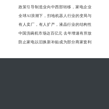
政策引导制造业向中西部转移，家电企业
也要集体西迁吗？
全球AI浪潮下，扫地机器人行业的变局与
机遇
有人卖厂，有人扩产，液晶行业的结构性
之争
中国洗碗机市场达百亿元 去年增速有所放
缓
防止家电以旧换新补贴成为部分商家套利
的工具