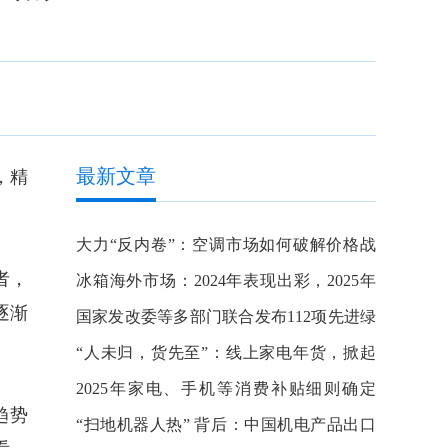
最新文章
，精
大力“反内卷”：空调市场如何破解价格战
者，
的困局？
冰箱海外市场：2024年表现出彩，2025年
逐渐
将迎新局
国家发改委等多部门联合发布112项先进绿
色技术，变频空调低碳关键技术入选
“人未归，货先至”：线上家电年货，掀起
新春消费热潮
2025年家电、手机等消费补贴细则确定
趋势
了！1月20日实施
“扫地机器人热” 背后：中国机电产品出口