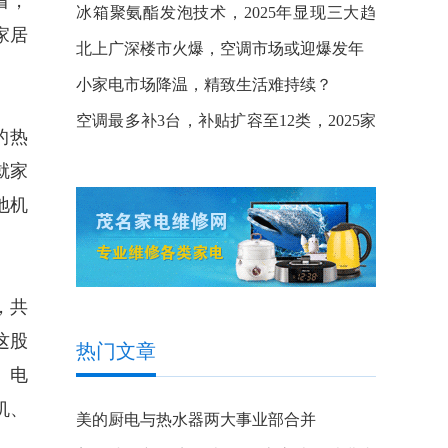
看，
的多元突破
冰箱聚氨酯发泡技术，2025年显现三大趋
家居
势
北上广深楼市火爆，空调市场或迎爆发年
小家电市场降温，精致生活难持续？
空调最多补3台，补贴扩容至12类，2025家
的热
电国补继续“赏饭吃”
就家
地机
，共
这股
热门文章
、电
机、
美的厨电与热水器两大事业部合并