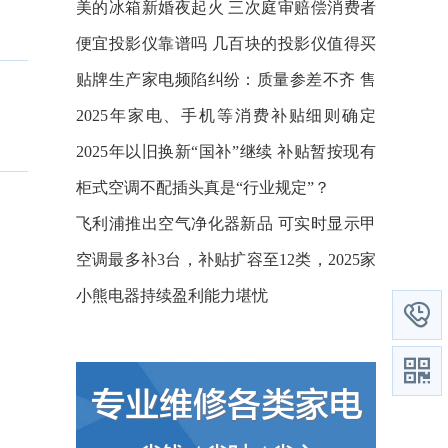
美的冰箱新婚夜起火 三次庭审赔偿消费者
37万
便宜投影仪靠谱吗 几百块的投影仪值得买
吗？
贴牌生产家电频陷纠纷：质量参差不齐 售
后服务也外包
2025年家电、手机等消费补贴细则确定
了！1月20日实施
2025年以旧换新“国补”继续 补贴暂按现有
标准执行
柜式空调不配插头真是“行业规定”？
飞利浦推出空气净化器新品 可实时显示甲
醛等浓度
空调最多补3台，补贴扩容至12类，2025家
电国补继续“赏饭吃”
小熊电器持续盈利能力堪忧

