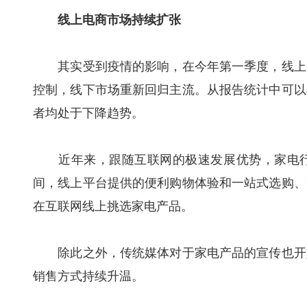
线上电商市场持续扩张
其实受到疫情的影响，在今年第一季度，线上家
控制，线下市场重新回归主流。从报告统计中可以
者均处于下降趋势。
近年来，跟随互联网的极速发展优势，家电行
间，线上平台提供的便利购物体验和一站式选购、
在互联网线上挑选家电产品。
除此之外，传统媒体对于家电产品的宣传也开始
销售方式持续升温。