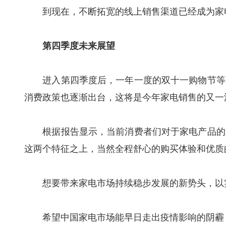
到现在，不断拓宽的线上销售渠道已经成为家
第四季度未来展望
进入第四季度后，一年一度的双十一购物节等各
消费政策也逐渐出台，这将是今年家电销售的又一
根据报告显示，当前消费者们对于家电产品的追
这两个特征之上，当然全程舒心的购买体验和优质
想要带来家电市场持续稳步发展的新势头，以实
希望中国家电市场能早日走出疫情影响的阴霾，