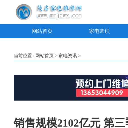
网站首页
家电常识
当前位置 :
网站首页
>
家电资讯
>
销售规模2102亿元 