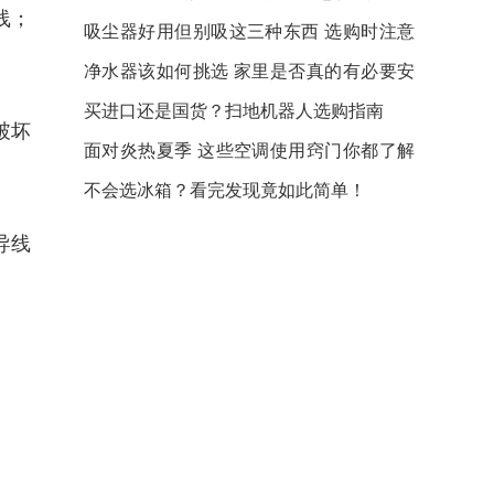
线；
吸尘器好用但别吸这三种东西 选购时注意
细节
净水器该如何挑选 家里是否真的有必要安
装？
买进口还是国货？扫地机器人选购指南
破坏
面对炎热夏季 这些空调使用窍门你都了解
吗？
不会选冰箱？看完发现竟如此简单！
导线