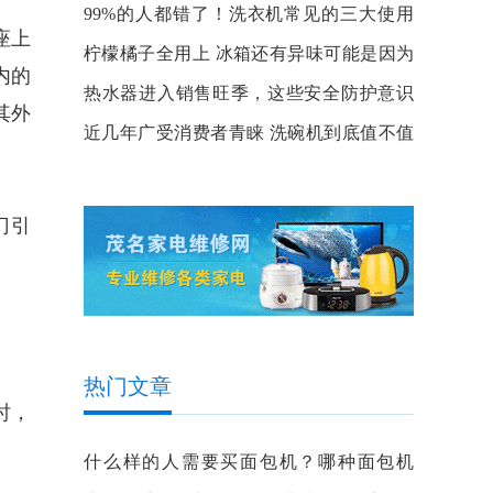
99%的人都错了！洗衣机常见的三大使用
座上
误区
柠檬橘子全用上 冰箱还有异味可能是因为
内的
这点
热水器进入销售旺季，这些安全防护意识
其外
你知道吗？
近几年广受消费者青睐 洗碗机到底值不值
得买？
门引
热门文章
时，
什么样的人需要买面包机？哪种面包机