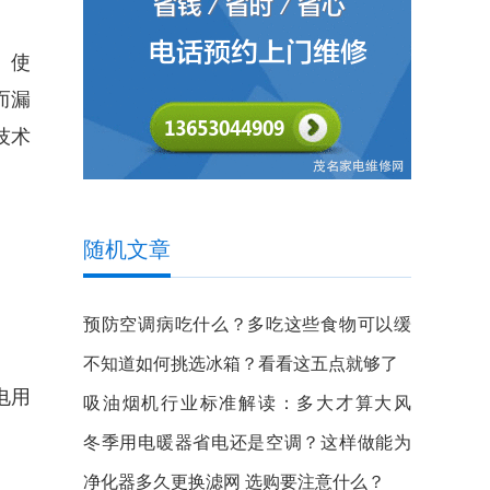
、使
而漏
技术
随机文章
预防空调病吃什么？多吃这些食物可以缓
解
不知道如何挑选冰箱？看看这五点就够了
电用
吸油烟机行业标准解读：多大才算大风
压？
冬季用电暖器省电还是空调？这样做能为
电暖器省电
净化器多久更换滤网 选购要注意什么？