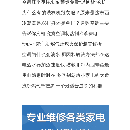
好？
空调旺季即将来临 警惕免费“退换货”玄机
为什么有的洗衣机毁衣服？原来是这东西
惹的祸
冷凝器是双排好还是单排？选购空调主要
看这几点
告诉你真相 究竟空调制热制冷谁费电
“玩火”需注意 燃气灶熄火保护装置解析
空调为什么会滴水 原因和解决办法都在这
了
电热水器加热速度快 搭载哪种内胆寿命最
长？
用电隐患时时在 冬季别忽略小家电的大危
机
浅析燃气壁挂炉 一个最适合过冬的利器