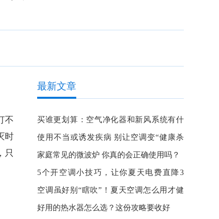
最新文章
灯不
买谁更划算：空气净化器和新风系统有什
灭时
么区别？
使用不当或诱发疾病 别让空调变“健康杀
，只
手”
家庭常见的微波炉 你真的会正确使用吗？
5个开空调小技巧，让你夏天电费直降3
成！
空调虽好别“瞎吹”！夏天空调怎么用才健
康？
好用的热水器怎么选？这份攻略要收好