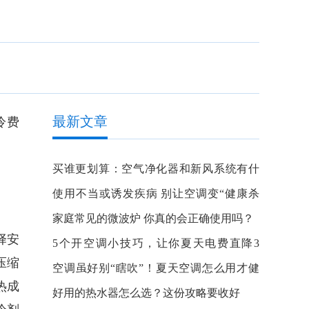
最新文章
冷费
买谁更划算：空气净化器和新风系统有什
么区别？
使用不当或诱发疾病 别让空调变“健康杀
手”
家庭常见的微波炉 你真的会正确使用吗？
择安
5个开空调小技巧，让你夏天电费直降3
压缩
成！
空调虽好别“瞎吹”！夏天空调怎么用才健
热成
康？
好用的热水器怎么选？这份攻略要收好