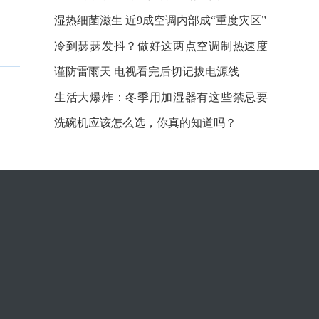
湿热细菌滋生 近9成空调内部成“重度灾区”
冷到瑟瑟发抖？做好这两点空调制热速度
更快
谨防雷雨天 电视看完后切记拔电源线
生活大爆炸：冬季用加湿器有这些禁忌要
注意
洗碗机应该怎么选，你真的知道吗？