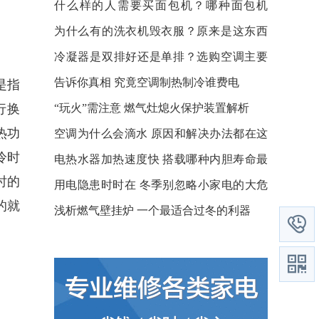
什么样的人需要买面包机？哪种面包机
好？
为什么有的洗衣机毁衣服？原来是这东西
惹的祸
冷凝器是双排好还是单排？选购空调主要
看这几点
告诉你真相 究竟空调制热制冷谁费电
是指
行换
“玩火”需注意 燃气灶熄火保护装置解析
热功
空调为什么会滴水 原因和解决办法都在这
冷时
了
电热水器加热速度快 搭载哪种内胆寿命最
时的
长？
用电隐患时时在 冬季别忽略小家电的大危
的就
机
浅析燃气壁挂炉 一个最适合过冬的利器

