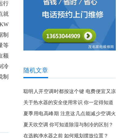
运行
点就
KW
据制
量等
在额
制冷
随机文章
说制
聪明人开空调时都按这个键 电费便宜又凉
快
关于热水器的安全使用常识 你一定得知道
夏季用电高峰期 注意这几点能减少空调火
灾隐患
夏天吹空调 你可知道除湿与制冷的区别？
在选购净水器之前 如何规划摆放位置？