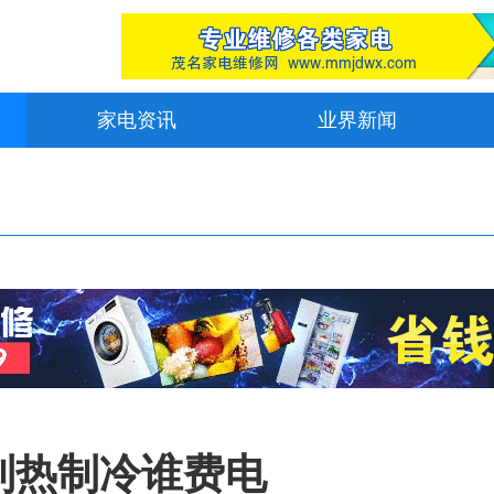
家电资讯
业界新闻
制热制冷谁费电