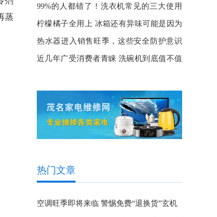
冷剂
99%的人都错了！洗衣机常见的三大使用
再蒸
误区
柠檬橘子全用上 冰箱还有异味可能是因为
这点
热水器进入销售旺季，这些安全防护意识
你知道吗？
近几年广受消费者青睐 洗碗机到底值不值
得买？
热门文章
空调旺季即将来临 警惕免费“退换货”玄机