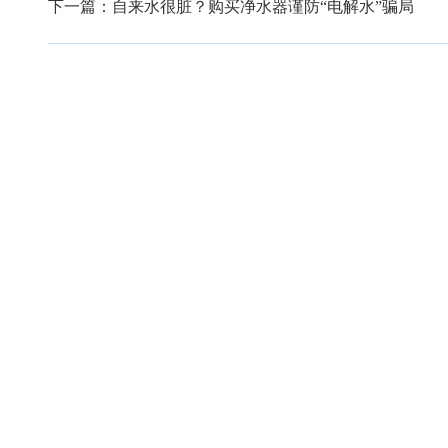
下一篇：
自来水很脏？购买净水器谨防“电解水”骗局