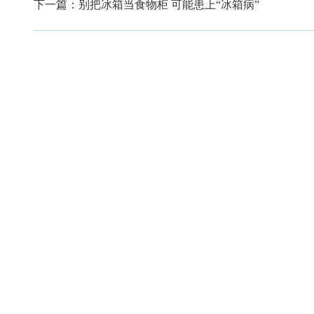
下一篇：
别把冰箱当食物柜 可能患上“冰箱病”