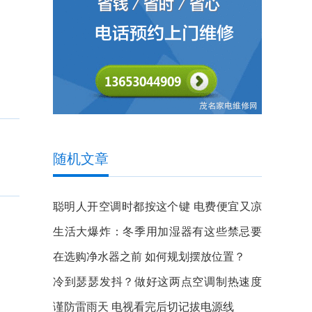
随机文章
聪明人开空调时都按这个键 电费便宜又凉
快
生活大爆炸：冬季用加湿器有这些禁忌要
注意
在选购净水器之前 如何规划摆放位置？
冷到瑟瑟发抖？做好这两点空调制热速度
更快
谨防雷雨天 电视看完后切记拔电源线