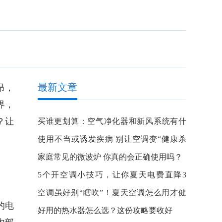
最新文章
昂，
界，
？让
买谁更划算：空气净化器和新风系统有什
么区别？
使用不当或诱发疾病 别让空调变“健康杀
手”
家庭常见的微波炉 你真的会正确使用吗？
5个开空调小技巧，让你夏天电费直降3
成！
空调虽好别“瞎吹”！夏天空调怎么用才健
的电
康？
好用的热水器怎么选？这份攻略要收好