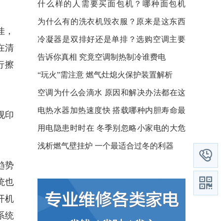
什么样的人需要买面包机？哪种面包机
好？
为什么有的洗衣机毁衣服？原来是这东西
佳，
惹的祸
冷凝器是双排好还是单排？选购空调主要
在清
看这几点
告诉你真相 究竟空调制热制冷谁费电
行擦
“玩火”需注意 燃气灶熄火保护装置解析
空调为什么会滴水 原因和解决办法都在这
了
电热水器加热速度快 搭载哪种内胆寿命最
视印
长？
用电隐患时时在 冬季别忽略小家电的大危
机
浅析燃气壁挂炉 一个最适合过冬的利器

趋势

统也
开机
系统