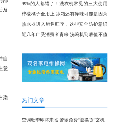
内部
99%的人都错了！洗衣机常见的三大使用
后及
误区
柠檬橘子全用上 冰箱还有异味可能是因为
这点
热水器进入销售旺季，这些安全防护意识
你知道吗？
近几年广受消费者青睐 洗碗机到底值不值
得买？
并自
注意
沾染
热门文章
空调旺季即将来临 警惕免费“退换货”玄机